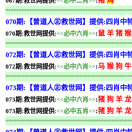
:
猪
鸡
067期:救世网提供:
<<必中二肖>>
===============================================
070期:【曾道人㊣救世网】提供:四肖中
:
鼠 羊 猪 猴
070期:救世网提供:
<<必中六肖>>
===============================================
072期:【曾道人㊣救世网】提供:四肖中
:
马 猴 狗 牛
072期:救世网提供:
<<必中六肖>>
===============================================
073期:【曾道人㊣救世网】提供:四肖中
:
猪 狗 羊 
073期:救世网提供:
<<必中六肖>>
:
猪 狗 羊 
073期:救世网提供:
<<必中五肖>>
===============================================