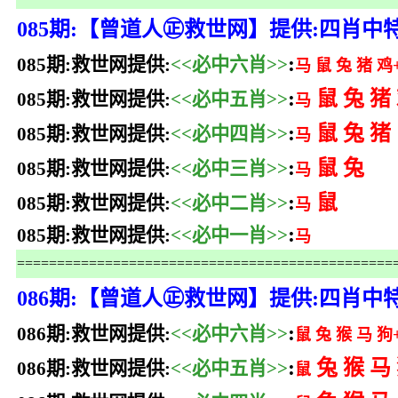
085期:【曾道人㊣救世网】提供:四肖中
:
085期:救世网提供:
<<必中六肖>>
马
鼠 兔 猪 鸡
:
鼠 兔 猪
085期:救世网提供:
<<必中五肖>>
马
:
鼠 兔 猪
085期:救世网提供:
<<必中四肖>>
马
:
鼠 兔
085期:救世网提供:
<<必中三肖>>
马
:
鼠
085期:救世网提供:
<<必中二肖>>
马
:
085期:救世网提供:
<<必中一肖>>
马
===============================================
086期:【曾道人㊣救世网】提供:四肖中
:
086期:救世网提供:
<<必中六肖>>
鼠
兔 猴 马 狗
:
兔 猴 马
086期:救世网提供:
<<必中五肖>>
鼠