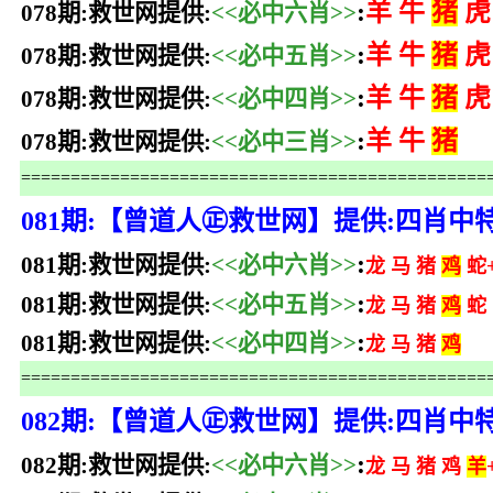
:
羊
牛
猪
虎
078期:救世网提供:
<<必中六肖>>
:
羊
牛
猪
虎
078期:救世网提供:
<<必中五肖>>
:
羊
牛
猪
虎
078期:救世网提供:
<<必中四肖>>
:
羊
牛
猪
078期:救世网提供:
<<必中三肖>>
===============================================
081期:【曾道人㊣救世网】提供:四肖中
:
081期:救世网提供:
<<必中六肖>>
龙
马 猪
鸡
蛇
:
081期:救世网提供:
<<必中五肖>>
龙
马 猪
鸡
蛇
:
081期:救世网提供:
<<必中四肖>>
龙
马 猪
鸡
===============================================
082期:【曾道人㊣救世网】提供:四肖中
:
082期:救世网提供:
<<必中六肖>>
龙
马 猪 鸡
羊