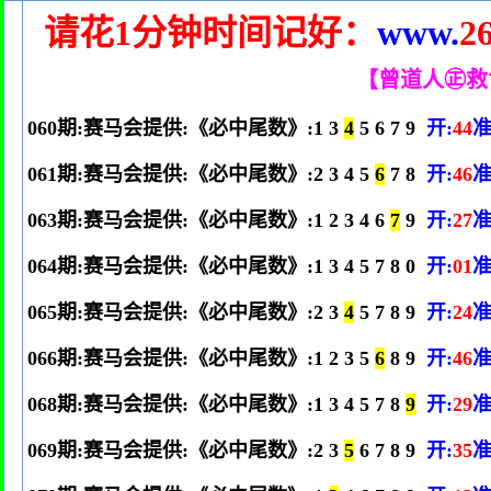
请花1分钟时间记好：
www.
2
【曾道人㊣救
060期:赛马会提供:《必中尾数》:1 3
4
5 6 7 9
开
:
44
061期:赛马会提供:《必中尾数》:2 3 4
5
6
7 8
开
:
46
063期:赛马会提供:《必中尾数》:1 2 3
4 6
7
9
开
:
27
064期:赛马会提供:《必中尾数》:1 3 4
5 7 8 0
开
:
01
065期:赛马会提供:《必中尾数》:2 3
4
5 7 8 9
开
:
24
066期:赛马会提供:《必中尾数》:1 2 3
5
6
8 9
开
:
46
068期:赛马会提供:《必中尾数》:1 3 4
5 7 8
9
开
:
29
069期:赛马会提供:《必中尾数》:2 3
5
6 7 8 9
开
:
35