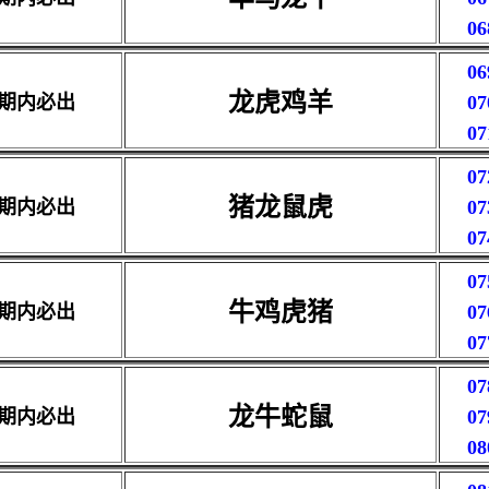
0
0
龙虎鸡羊
期内必出
0
0
0
猪龙鼠虎
期内必出
0
0
0
牛鸡虎猪
期内必出
0
0
0
龙牛蛇鼠
期内必出
0
0