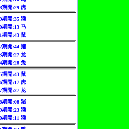
68期開
:
29
虎
69期
開
:
35
猴
70期
開:
13
马
71期開
:
43
鼠
72期
開
:
44
猪
73期
開:
27
龙
74期開
:
28
兔
75期
開
:
43
鼠
76期
開:
17
虎
77期開
:
27
龙
78期
開
:
08
猪
79期
開:
23
猴
80期開
:
11
猴