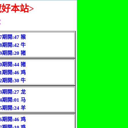
藏好本站
>
：
57期
開
:
47
猴
58期
開:
42
牛
59期開
:
20
猪
60期
開
:
44
猪
61期
開:
46
鸡
62期開
:
30 牛
63期
開
:
27
龙
64期
開:
01
马
65期開
:
24
羊
66期
開
:
46
鸡
67期
開:
10
鸡